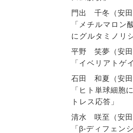
門出 千冬（安田
「メチルマロン
にグルタミノリ
平野 笑夢（安田
「イベリアトゲ
石田 和夏（安田
「ヒト単球細胞にお
トレス応答」
清水 咲至（安田
「β-ディフェン