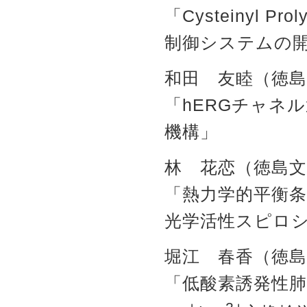
「Cysteinyl 
制御システムの
和田 友睦（徳島
「hERGチャネ
機構」
林 花恋（徳島文
「熱力学的平衡
光学活性スピロ
堀江 春香（徳島
「低酸素誘発性