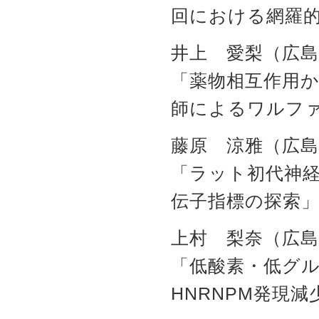
回における網羅
井上 愛梨（広島
「薬物相互作用か
師によるワルフ
藤原 涼雅（広島
「ラット初代神
伝子指標の探索
上村 梨奈（広島
「低酸素・低グ
HNRNPM発現