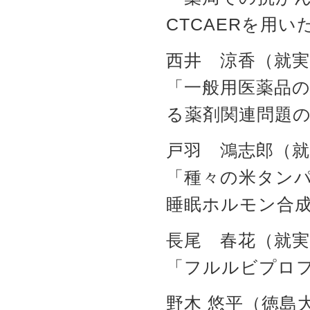
CTCAERを用
西井 涼香（就実
「一般用医薬品の
る薬剤関連問題
戸羽 鴻志郎（就
「種々の米タン
睡眠ホルモン合
長尾 春花（就実
「フルルビプロ
野木 悠平（徳島