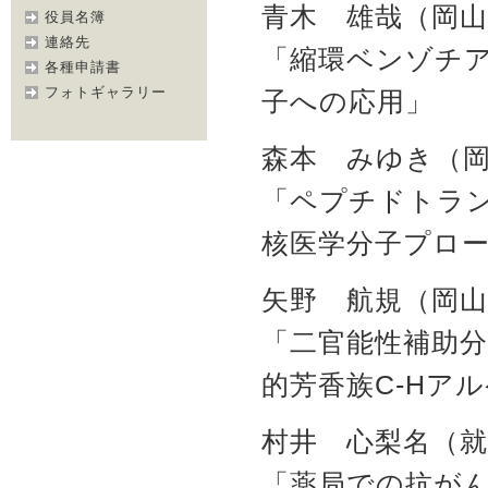
青木 雄哉（岡山
役員名簿
連絡先
「縮環ベンゾチ
各種申請書
フォトギャラリー
子への応用」
森本 みゆき（
「ペプチドトラ
核医学分子プロ
矢野 航規（岡山
「二官能性補助
的芳香族C-Hア
村井 心梨名（就
「薬局での抗がん