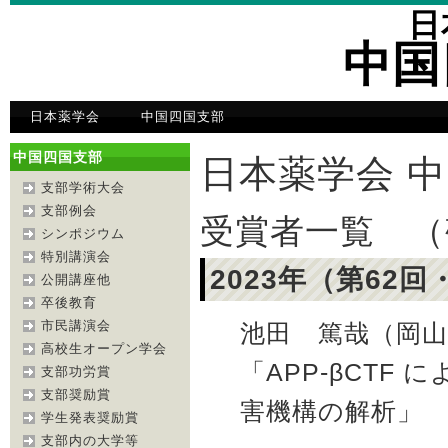
日
中国
日本薬学会
中国四国支部
中国四国支部
日本薬学会 
支部学術大会
支部例会
受賞者一覧 （
シンポジウム
特別講演会
2023年（第62
公開講座他
卒後教育
市民講演会
池田 篤哉（岡山
高校生オープン学会
「APP-βCT
支部功労賞
支部奨励賞
害機構の解析」
学生発表奨励賞
支部内の大学等