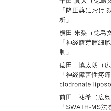
平田 真大（徳島
「降圧薬におけ
析」
横田 朱梨（徳島
「神経膠芽腫細胞
制」
徳田 慎太朗（広
「神経障害性疼痛
clodronate l
前田 祐希（広島
「SWATH-M