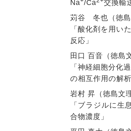
+
2+
Na
/Ca
交換輸
苅谷 冬也（徳島
「酸化剤を用い
反応」
田口 百音（徳島
「神経細胞分化過
の相互作用の解
岩村 昇（徳島文
「ブラジルに生
合物濃度」