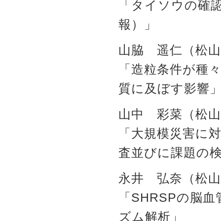
「タイソウの確認
報）」
山脇 遥仁（松山
「造粒条件が種
質に及ぼす影響
山中 彩菜（松山
「大規模災害に
査並びに課題の
永井 弘奈（松山
「SHRSPの脳
ズム解析」