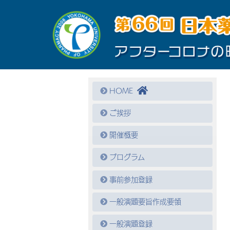
HOME
ご挨拶
開催概要
プログラム
事前参加登録
一般演題要旨作成要領
一般演題登録