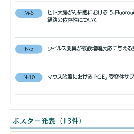
ヒト大腸がん細胞における 5-Fluorou
M-6
経路の依存性について
ウイルス変異が核酸増幅反応に与える
N-5
マウス胎盤における PGE
受容体サブ
N-10
2
ポスター発表（13件）