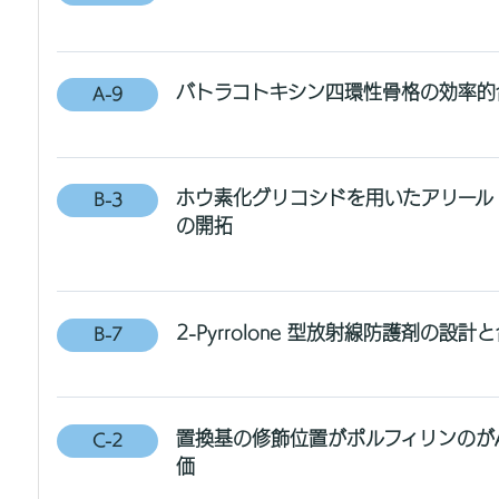
バトラコトキシン四環性骨格の効率的
A-9
ホウ素化グリコシドを用いたアリール 
B-3
の開拓
2-Pyrrolone 型放射線防護剤の
B-7
置換基の修飾位置がポルフィリンのが
C-2
価