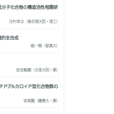
る低分子化合物の構造活性相関研
河村幸汰
（東京理大院・理工）
網羅的全合成
堀一樹
（星薬大）
安成範顕
（北里大院・薬）
 ペプチドアルカロイド型化合物群の
安高賢
（慶應大・薬）