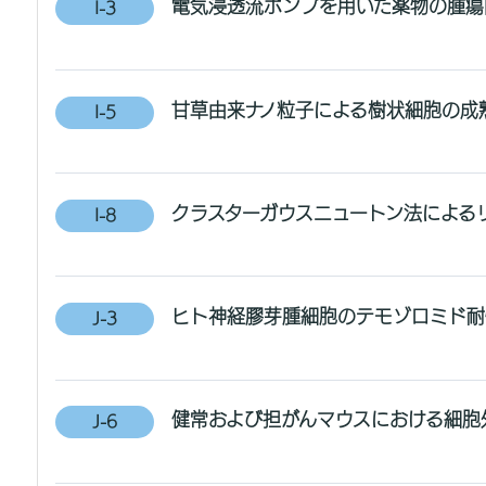
電気浸透流ポンプを用いた薬物の腫瘍
I-3
甘草由来ナノ粒子による樹状細胞の成
I-5
クラスターガウスニュートン法による
I-8
ヒト神経膠芽腫細胞のテモゾロミド耐
J-3
健常および担がんマウスにおける細胞
J-6