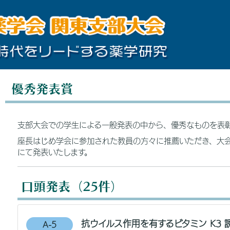
優秀発表賞
支部大会での学生による一般発表の中から、優秀なものを表
座長はじめ学会に参加された教員の方々に推薦いただき、大会
にて発表いたします。
口頭発表（25件）
抗ウイルス作用を有するビタミン K3 
A-5