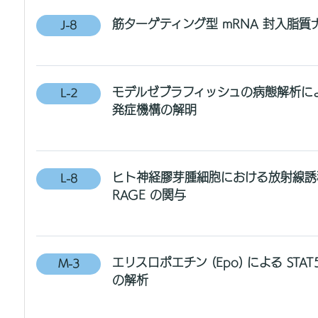
筋ターゲティング型 mRNA 封入脂質
J-8
モデルゼブラフィッシュの病態解析による
L-2
発症機構の解明
ヒト神経膠芽腫細胞における放射線誘
L-8
RAGE の関与
エリスロポエチン (Epo) による ST
M-3
の解析