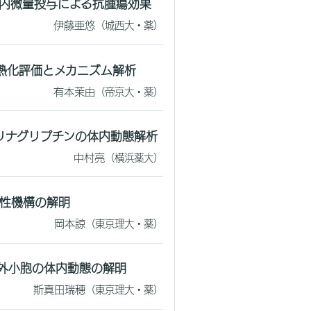
内微量投与による抗腫瘍効果
伊藤亜悠
（城西大・薬）
熟化評価とメカニズム解析
有本茉由
（帝京大・薬）
リナグリプチンの体内動態解析
中村亮
（横浜薬大）
性機構の解明
岡本諒
（東京理大・薬）
外小胞の体内動態の解明
斯真田瑞穂
（東京理大・薬）