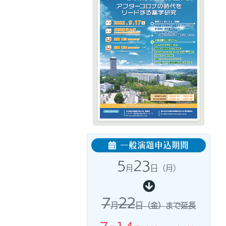
一般演題申込期間
5
23
月
日（月）
7
22
月
日（金）まで延長