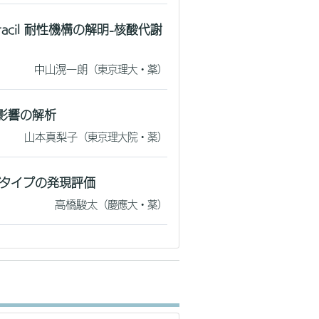
racil 耐性機構の解明-核酸代謝
中山滉一朗
（東京理大・薬）
影響の解析
山本真梨子
（東京理大院・薬）
タイプの発現評価
高橋駿太
（慶應大・薬）