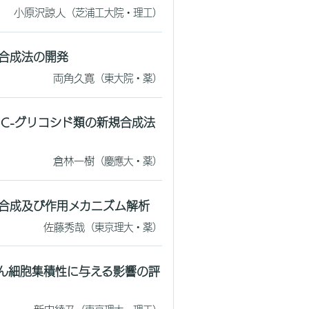
小原沢諒人
（芝浦工大院・理工）
合成法の開発
両角久寛
（東大院・薬）
C-グリコシド類の新規合成法
倉林一樹
（慶應大・薬）
設計と合成及び作用メカニズム解析
佐藤秀哉
（東京理大・薬）
ん細胞集積性に与える影響の評