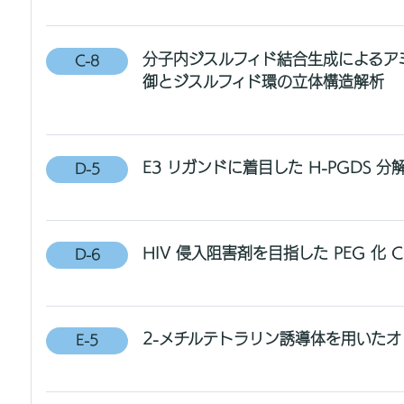
分子内ジスルフィド結合生成によるア
C-8
御とジスルフィド環の立体構造解析
E3 リガンドに着目した H-PGDS
D-5
HIV 侵入阻害剤を目指した PEG 化 
D-6
2-メチルテトラリン誘導体を用いた
E-5