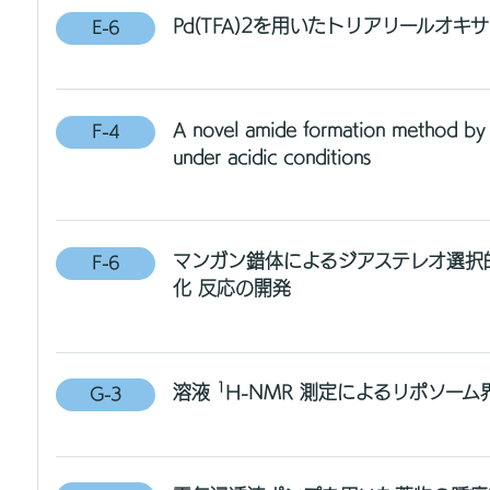
Pd(TFA)2を用いたトリアリールオキ
E-6
A novel amide formation method by 
F-4
under acidic conditions
マンガン錯体によるジアステレオ選択
F-6
化 反応の開発
1
溶液
H-NMR 測定によるリポソーム
G-3