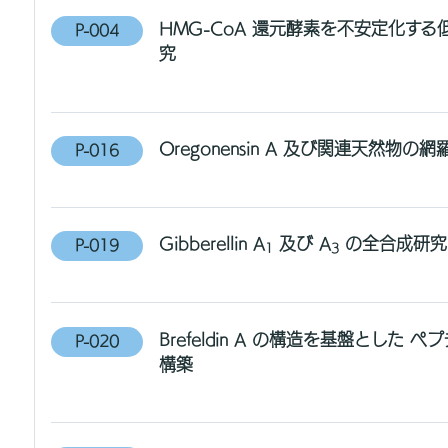
HMG-CoA 還元酵素を不安定化す
P-004
究
Oregonensin A 及び関連天然物の
P-016
Gibberellin A
及び A
の全合成研究
P-019
1
3
Brefeldin A の構造を基盤とした
P-020
構築