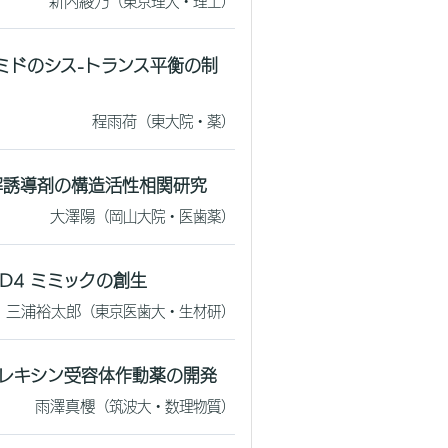
新内綾乃
（東京理大・理工）
ミドのシス-トランス平衡の制
程雨荷
（東大院・薬）
 分解誘導剤の構造活性相関研究
大澤陽
（岡山大院・医歯薬）
CD4 ミミックの創生
三浦裕太郎
（東京医歯大・生材研）
オレキシン受容体作動薬の開発
雨澤真櫻
（筑波大・数理物質）