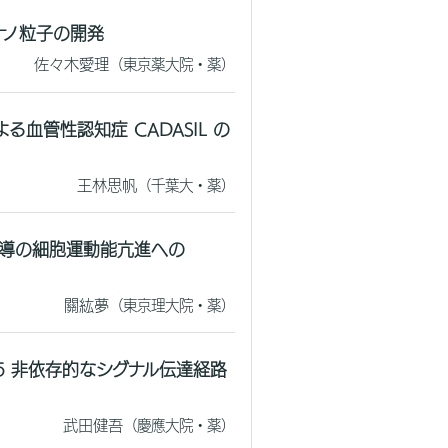
ナノ粒子の開発
佐々木愛理
（東京薬大院・薬）
血管性認知症 CADASIL の
王林思帆
（千葉大・薬）
導の細胞運動能亢進への
關紘夢
（東京理大院・薬）
AT5 非依存的なシグナル伝達経路
武田健吾
（慶應大院・薬）