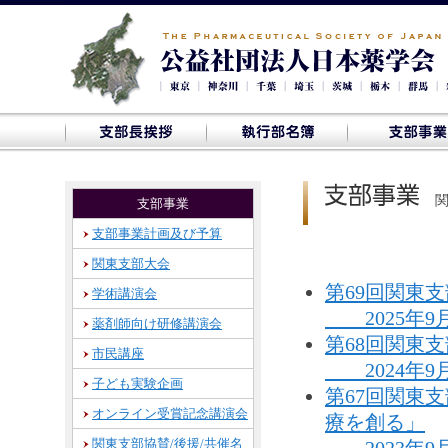
支部事業
支部事業計画及び予算
関東支部大会
第69回関東
学術講演会
2025年9
薬剤師向け研修講演会
第68回関東
市民講座
2024年9
子ども実験企画
第67回関東
オンライン受賞記念講演会
療を創る」
関東支部協賛/後援/共催名