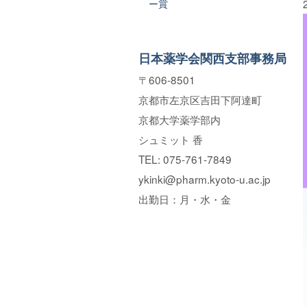
ー賞
日本薬学会関西支部事務局
〒606-8501
京都市左京区吉田下阿達町
京都大学薬学部内
シュミット 香
TEL: 075-761-7849
ykinki@pharm.kyoto-u.ac.jp
出勤日：月・水・金