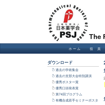
ホ ー ム
役 員
ダウンロード
過去の学術集会
過去の支部大会特別講演
優秀ポスター賞
優秀口頭発表賞
第74回プログラム
有機合成若手セミナーポスタ