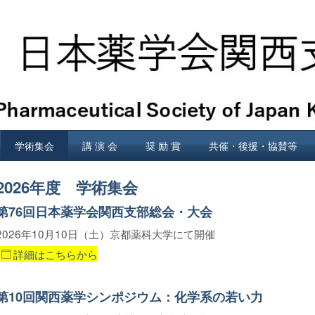
学術集会
講 演 会
奨 励 賞
共催・後援・協賛等
2026年度 学術集会
第76回日本薬学会関西支部総会・大会
2026年10月10日（土）京都薬科大学にて開催
詳細はこちらから
第10回関西薬学シンポジウム：化学系の若い力